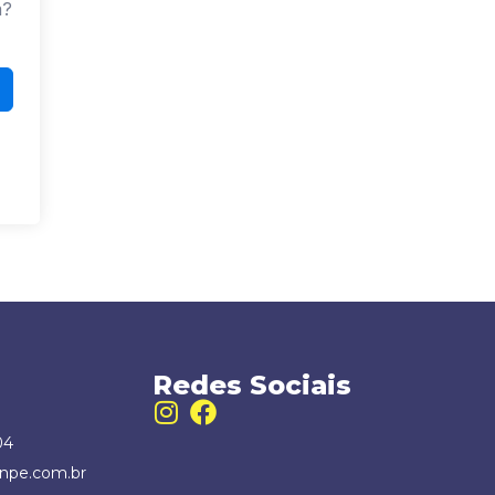
a?
Redes Sociais
04
npe.com.br