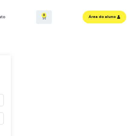
0
ato
Área do aluno