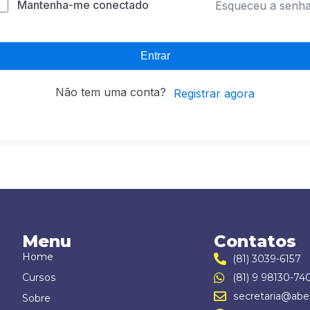
Mantenha-me conectado
Esqueceu a senh
Entrar
Não tem uma conta?
Registrar agora
Menu
Contatos
Home
(81) 3039-6157
Cursos
(81) 9 98130-74
secretaria@abe
Sobre